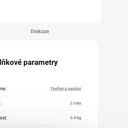
Diskuze
lňkové parametry
rie
:
Tvořivé a naučné
a
:
2 roky
ost
:
0.4 kg