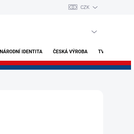
CZK
PRÁZDNÝ KOŠÍK
NÁKUPNÍ
KOŠÍK
 NÁRODNÍ IDENTITA
ČESKÁ VÝROBA
TVOŘIVÉ A NAU