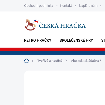
Přejít
Obchodní podmínky
Kontakt
Napište nám
na
obsah
RETRO HRAČKY
SPOLEČENSKÉ HRY
S
Domů
Tvořivé a naučné
Abeceda skládačka *
Neohodnoceno
Podrobnosti hodnoce