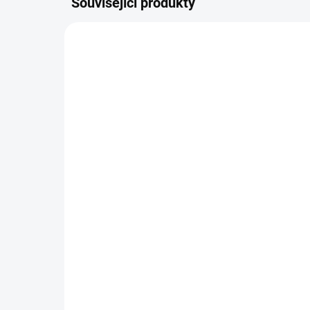
Související produkty
NOVINKA
VOLTIK0071
SKLADEM
(2 KS)
Zvířata 1 *
290 Kč
−
+
Do košíku