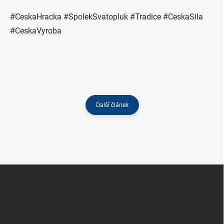
#CeskaHracka #SpolekSvatopluk #Tradice #CeskaSila
#CeskaVyroba
Další článek
Z
á
p
a
t