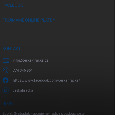
í
FACEBOOK
PŘIJÍMÁME ONLINE PLATBY
KONTAKT
info
@
ceska-hracka.cz
774 346 951
https://www.facebook.com/ceskahracka/
ceskahracka
BLOG
Spolek Svatopluk - spojujeme tradice s budoucností!