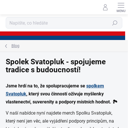
Přejít
na
obsah
Hledat
Blog
Spolek Svatopluk - spojujeme
tradice s budoucností!
Jsme hrdí na to, že spolupracujeme se
spolkem
Svatopluk
, který svou činností oživuje myšlenky
vlastenectví, suverenity a podpory místních hodnot. 🏞️
V naší nabídce nyní najdete merch Spolku Svatopluk,
který není jen věc, ale vyjádření podpory principům, na