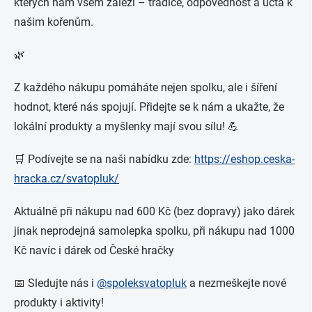
kterých nám všem záleží – tradice, odpovědnost a úcta k
našim kořenům.
🌿
Z každého nákupu pomáháte nejen spolku, ale i šíření
hodnot, které nás spojují. Přidejte se k nám a ukažte, že
lokální produkty a myšlenky mají svou sílu! 💪
🛒 Podívejte se na naši nabídku zde:
https://eshop.ceska-
hracka.cz/svatopluk/
Aktuálně při nákupu nad 600 Kč (bez dopravy) jako dárek
jinak neprodejná samolepka spolku, při nákupu nad 1000
Kč navíc i dárek od České hračky
📅 Sledujte nás i
@spoleksvatopluk
a nezmeškejte nové
produkty i aktivity!