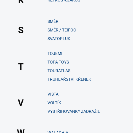
R
RETROS V.JAROŠ
SMĚR
S
SMĚR / TEIFOC
SVATOPLUK
TOJEMI
TOPA TOYS
T
TOURATLAS
TRUHLÁŘSTVÍ KŘENEK
VISTA
V
VOLTÍK
VYSTŘIHOVÁNKY ZADRAŽIL
W
WALACHIA