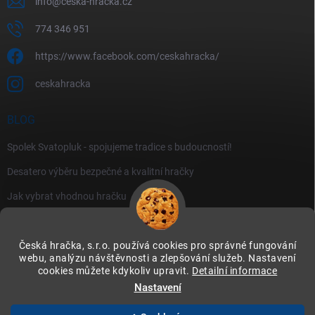
info
@
ceska-hracka.cz
774 346 951
https://www.facebook.com/ceskahracka/
ceskahracka
BLOG
Spolek Svatopluk - spojujeme tradice s budoucností!
Desatero výběru bezpečné a kvalitní hračky
Jak vybrat vhodnou hračku
Česká hračka, s.r.o. používá cookies pro správné fungování
webu, analýzu návštěvnosti a zlepšování služeb. Nastavení
cookies můžete kdykoliv upravit.
Detailní informace
Instagram
Nastavení