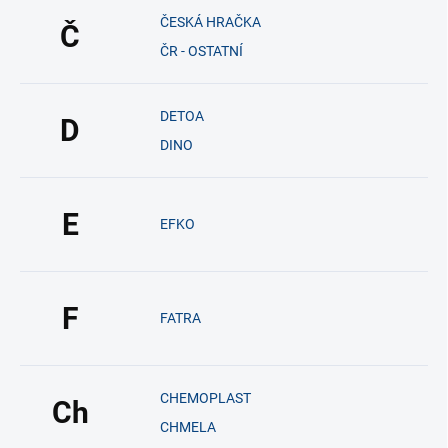
ČESKÁ HRAČKA
Č
ČR - OSTATNÍ
DETOA
D
DINO
E
EFKO
F
FATRA
CHEMOPLAST
Ch
CHMELA