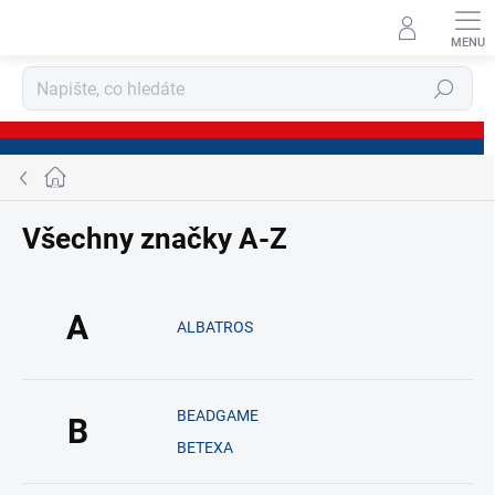
Přejít
na
obsah
Hledat
Domů
Všechny značky A-Z
A
ALBATROS
BEADGAME
B
BETEXA