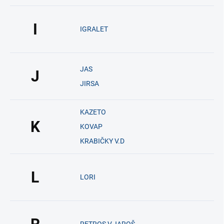
I
IGRALET
JAS
J
JIRSA
KAZETO
K
KOVAP
KRABIČKY V.D
L
LORI