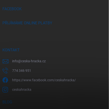
í
FACEBOOK
PŘIJÍMÁME ONLINE PLATBY
KONTAKT
info
@
ceska-hracka.cz
774 346 951
https://www.facebook.com/ceskahracka/
ceskahracka
BLOG