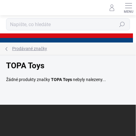
Přejít
na
obsah
Hledat
Prodávané značky
TOPA Toys
Žádné produkty značky
TOPA Toys
nebyly nalezeny...
Z
á
p
a
t