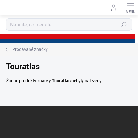
Přejít
na
obsah
Hledat
Prodávané značky
Touratlas
Žádné produkty značky
Touratlas
nebyly nalezeny...
Z
á
p
a
t