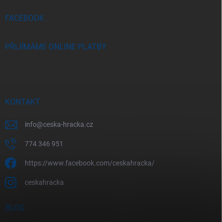
í
FACEBOOK
PŘIJÍMÁME ONLINE PLATBY
KONTAKT
info
@
ceska-hracka.cz
774 346 951
https://www.facebook.com/ceskahracka/
ceskahracka
BLOG