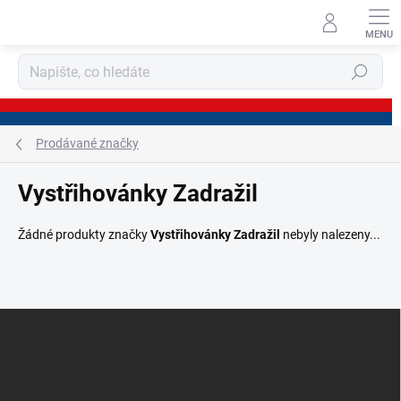
Přejít
na
obsah
Hledat
Prodávané značky
Vystřihovánky Zadražil
Žádné produkty značky
Vystřihovánky Zadražil
nebyly nalezeny...
Z
á
p
a
t