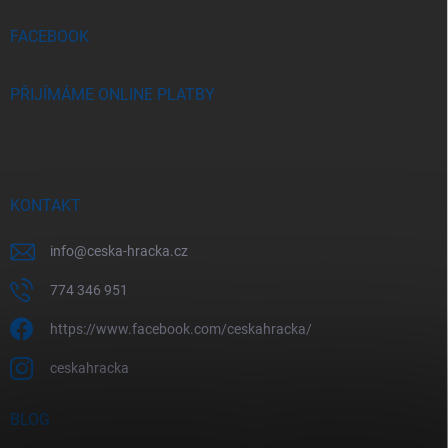
í
FACEBOOK
PŘIJÍMÁME ONLINE PLATBY
KONTAKT
info
@
ceska-hracka.cz
774 346 951
https://www.facebook.com/ceskahracka/
ceskahracka
BLOG