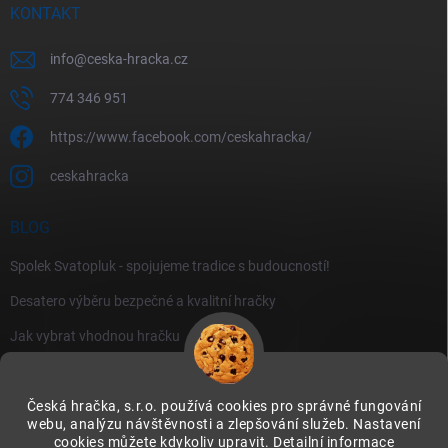
KONTAKT
info
@
ceska-hracka.cz
774 346 951
https://www.facebook.com/ceskahracka/
ceskahracka
BLOG
Spolek Svatopluk - spojujeme tradice s budoucností!
Desatero výběru bezpečné a kvalitní hračky
Jak vybrat vhodnou hračku
Česká hračka, s.r.o. používá cookies pro správné fungování
webu, analýzu návštěvnosti a zlepšování služeb. Nastavení
cookies můžete kdykoliv upravit.
Detailní informace