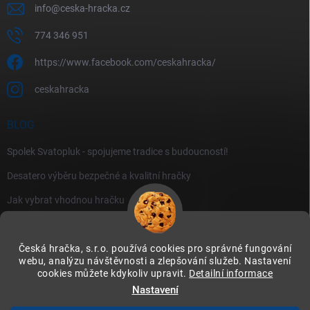
info
@
ceska-hracka.cz
774 346 951
https://www.facebook.com/ceskahracka/
ceskahracka
BLOG
Spolek Svatopluk - spojujeme tradice s budoucností!
Desatero výběru bezpečné a kvalitní hračky
Jak vybrat vhodnou hračku
Česká hračka, s.r.o. používá cookies pro správné fungování
webu, analýzu návštěvnosti a zlepšování služeb. Nastavení
cookies můžete kdykoliv upravit.
Detailní informace
Instagram
Nastavení