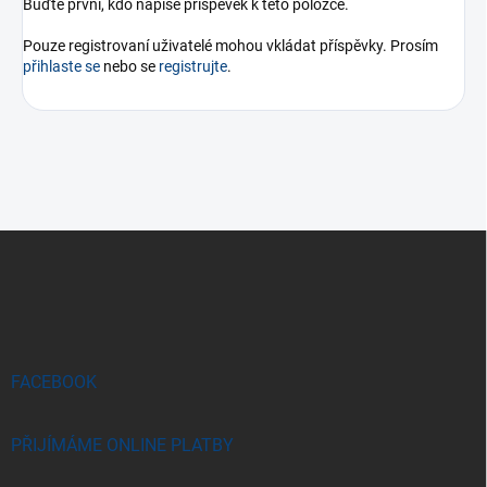
Buďte první, kdo napíše příspěvek k této položce.
Pouze registrovaní uživatelé mohou vkládat příspěvky. Prosím
přihlaste se
nebo se
registrujte
.
Z
á
p
a
t
í
FACEBOOK
PŘIJÍMÁME ONLINE PLATBY