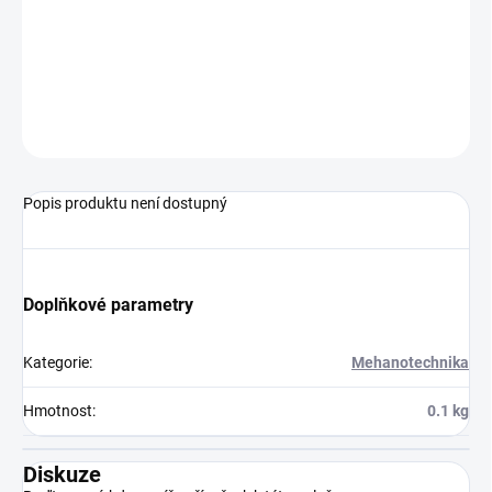
−
+
Přidat do košíku
držení dveří
ZEPTAT SE
Popis produktu není dostupný
Doplňkové parametry
Kategorie
:
Mehanotechnika
Hmotnost
:
0.1 kg
Diskuze