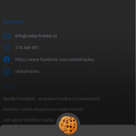
KONTAKT
info
@
ceska-hracka.cz
774 346 951
https://www.facebook.com/ceskahracka/
ceskahracka
BLOG
Spolek Svatopluk - spojujeme tradice s budoucností!
Desatero výběru bezpečné a kvalitní hračky
Jak vybrat vhodnou hračku