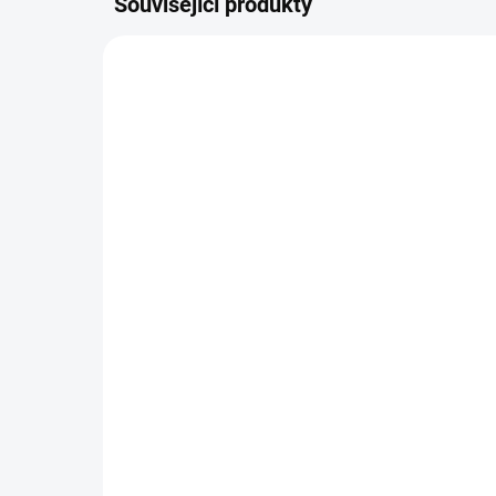
Související produkty
NOVINKA
NOVIN
9970
SKLADEM
(2 KS)
Vario 72ks
Var
800 Kč
1 
−
+
Do košíku