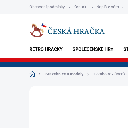
Přejít
Obchodní podmínky
Kontakt
Napište nám
na
obsah
RETRO HRAČKY
SPOLEČENSKÉ HRY
S
Domů
Stavebnice a modely
ComboBox (Inca) -
Neohodnoceno
Podrobnosti hodnoce