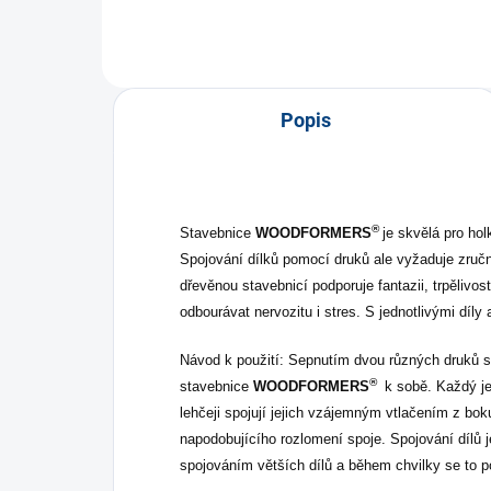
Popis
®
Stavebnice
WOODFORMERS
je skvělá pro hol
Spojování dílků pomocí druků ale vyžaduje zručn
dřevěnou stavebnicí podporuje fantazii, trpěliv
odbourávat nervozitu i stres. S jednotlivými díly
Návod k použití: Sepnutím dvou různých druků ses
®
stavebnice
WOODFORMERS
k sobě. Každý jed
lehčeji spojují jejich vzájemným vtlačením z bo
napodobujícího rozlomení spoje. Spojování dílů j
spojováním větších dílů a během chvilky se to p