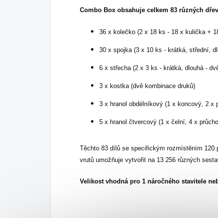
Combo Box obsahuje celkem 83 různých dřev
36 x kolečko (2 x 18 ks - 18 x kulička + 1
30 x spojka (3 x 10 ks - krátká, střední, 
6 x střecha (2 x 3 ks - krátká, dlouhá - d
3 x kostka (dvě kombinace druků)
3 x hranol obdélníkový (1 x koncový, 2 x 
5 x hranol čtvercový (1 x čelní, 4 x průcho
Těchto 83 dílů se specifickým rozmístěním 120 
vrutů umožňuje vytvořit na 13 256 různých sesta
Velikost vhodná pro 1 náročného stavitele nebo