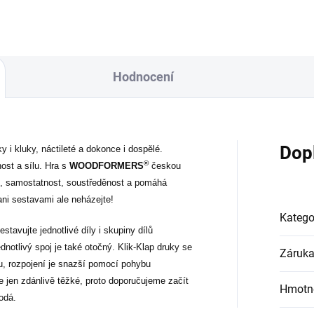
Hodnocení
Dop
ky i kluky, náctileté a dokonce i dospělé.
®
ost a sílu. Hra s
WOODFORMERS
českou
ost, samostatnost, soustředěnost a pomáhá
 ani sestavami ale neházejte!
Katego
tavujte jednotlivé díly i skupiny dílů
notlivý spoj je také otočný. Klik-Klap druky se
Záruk
ku, rozpojení je snazší pomocí pohybu
e jen zdánlivě těžké, proto doporučujeme začít
Hmotn
odá.