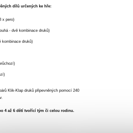
ěných dílů určených ke hře:
8 x pero)
dlouhá - dvě kombinace druků)
vě kombinace druků)
průchozí)
zí)
párů Klik-Klap druků připevněných pomocí 240
v.
 4 až 6 dětí tvořící tým či celou rodinu.