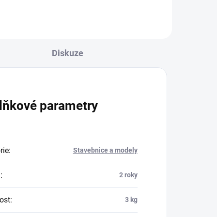
Diskuze
lňkové parametry
rie
:
Stavebnice a modely
a
:
2 roky
ost
:
3 kg