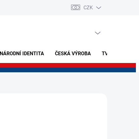
CZK
PRÁZDNÝ KOŠÍK
NÁKUPNÍ
KOŠÍK
 NÁRODNÍ IDENTITA
ČESKÁ VÝROBA
TVOŘIVÉ A NAU
 Kč