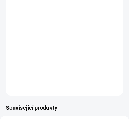
−
+
Přidat do košíku
Stavebnice obsahuje na 200 dílků, z nich lze postavit 2
varianty domů ( každé balení obsahuje: stavební návod,
maltu, cihličky, plastové díly, lžici a misku ). Stavbu lze
znova rozebrat ( ponořit na 4-5 hodin do vody, pojivo se
rozpustí a povolí a po následném omytí vodou a oschnutí
cihel lze znova stavět). Pro děti od 6 let.
DETAILNÍ INFORMACE
ZEPTAT SE
Související produkty
NOVINKA
NOVINKA
6057
6053
TIP
TIP