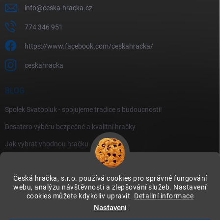
info
@
ceska-hracka.cz
774 346 951
https://www.facebook.com/ceskahracka/
ceskahracka
BLOG
Spolek Svatopluk - spojujeme tradice s budoucností!
Desatero výběru bezpečné a kvalitní hračky
Jak vybrat vhodnou hračku
Česká hračka, s.r.o. používá cookies pro správné fungování
webu, analýzu návštěvnosti a zlepšování služeb. Nastavení
cookies můžete kdykoliv upravit.
Detailní informace
Instagram
Nastavení