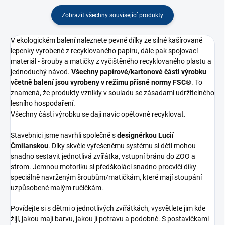
Zobrazit všechny související produkty
V ekologickém balení naleznete pevné dílky ze silné kašírované
lepenky vyrobené z recyklovaného papíru, dále pak spojovací
materiál - šrouby a matičky z vyčištěného recyklovaného plastu a
jednoduchý návod.
Všechny papírové/kartonové části výrobku
včetně balení jsou vyrobeny v režimu přísné normy FSC®
. To
znamená, že produkty vznikly v souladu se zásadami udržitelného
lesního hospodaření.
Všechny části výrobku se dají navíc opětovně recyklovat.
Stavebnici jsme navrhli společně s
designérkou Lucií
Čmilanskou
. Díky skvěle vyřešenému systému si děti mohou
snadno sestavit jednotlivá zvířátka, vstupní bránu do ZOO a
strom. Jemnou motoriku si předškoláci snadno procvičí díky
speciálně navrženým šroubům/matičkám, které mají stoupání
uzpůsobené malým ručičkám.
Povídejte si s dětmi o jednotlivých zvířátkách, vysvětlete jim kde
žijí, jakou mají barvu, jakou jí potravu a podobně. S postavičkami