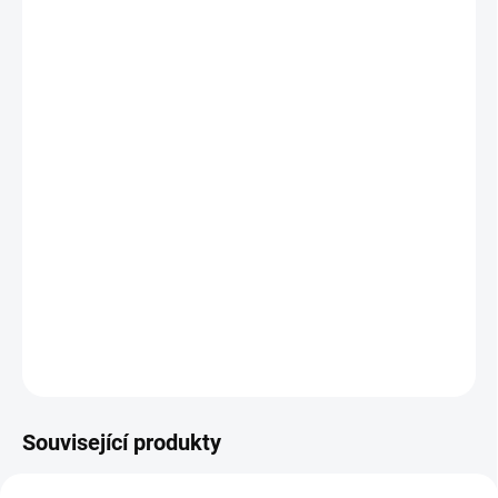
−
+
Přidat do košíku
Srdcem tvořená eco-friendly stavebnice, která myslí na
budoucnost i rozvoj vašich dětí.
Stavebnice pro děti od 4 let. Díly z pevné recyklovatelné
lepenky s certifikací FSC a šroubky/matičky z
recyklovaného plastu. Eco-friendly balení. Ideální pro
rozvoj jemné motoriky. ECO Roto je vyrobeno v ČR a
nezatěžuje tak planetu nadbytečnou dopravou.
DETAILNÍ INFORMACE
ZEPTAT SE
Související produkty
NOVINKA
NOVINKA