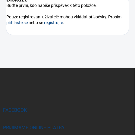
Buďte první, kdo napíše příspěvek k této položce.
Pouze registrovaní uživatelé mohou vkládat příspěvky. Prosím
přihlaste se
nebo se
registrujte
.
Z
á
p
a
t
í
FACEBOOK
PŘIJÍMÁME ONLINE PLATBY