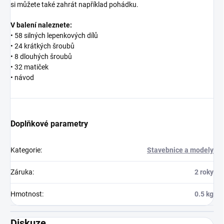
si můžete také zahrát například pohádku.
V balení naleznete:
• 58 silných lepenkových dílů
• 24 krátkých šroubů
• 8 dlouhých šroubů
• 32 matiček
• návod
Doplňkové parametry
Kategorie
:
Stavebnice a modely
Záruka
:
2 roky
Hmotnost
:
0.5 kg
Diskuze