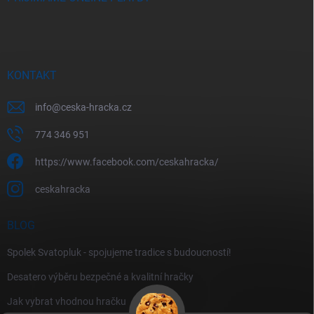
KONTAKT
info
@
ceska-hracka.cz
774 346 951
https://www.facebook.com/ceskahracka/
ceskahracka
BLOG
Spolek Svatopluk - spojujeme tradice s budoucností!
Desatero výběru bezpečné a kvalitní hračky
Jak vybrat vhodnou hračku