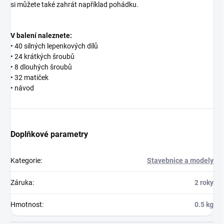
si můžete také zahrát například pohádku.
V balení naleznete:
• 40 silných lepenkových dílů
• 24 krátkých šroubů
• 8 dlouhých šroubů
• 32 matiček
• návod
Doplňkové parametry
Kategorie
:
Stavebnice a modely
Záruka
:
2 roky
Hmotnost
:
0.5 kg