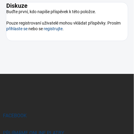
Diskuze
Buďte první, kdo napíše příspěvek k této položce.
Pouze registrovaní uživatelé mohou vkládat příspěvky. Prosím
přihlaste se
nebo se
registrujte
.
Z
á
p
a
t
í
FACEBOOK
PŘIJÍMÁME ONLINE PLATBY