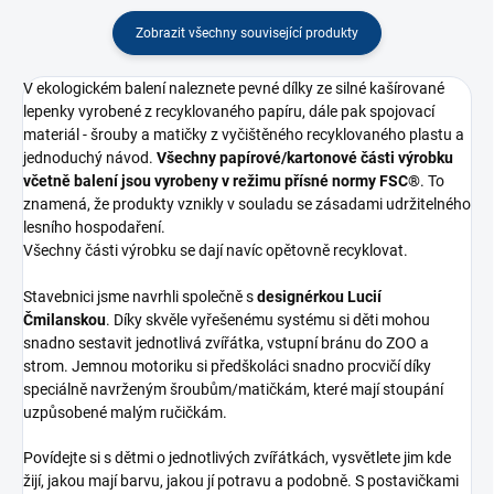
Zobrazit všechny související produkty
V ekologickém balení naleznete pevné dílky ze silné kašírované
lepenky vyrobené z recyklovaného papíru, dále pak spojovací
materiál - šrouby a matičky z vyčištěného recyklovaného plastu a
jednoduchý návod.
Všechny papírové/kartonové části výrobku
včetně balení jsou vyrobeny v režimu přísné normy FSC®
. To
znamená, že produkty vznikly v souladu se zásadami udržitelného
lesního hospodaření.
Všechny části výrobku se dají navíc opětovně recyklovat.
Stavebnici jsme navrhli společně s
designérkou Lucií
Čmilanskou
. Díky skvěle vyřešenému systému si děti mohou
snadno sestavit jednotlivá zvířátka, vstupní bránu do ZOO a
strom. Jemnou motoriku si předškoláci snadno procvičí díky
speciálně navrženým šroubům/matičkám, které mají stoupání
uzpůsobené malým ručičkám.
Povídejte si s dětmi o jednotlivých zvířátkách, vysvětlete jim kde
žijí, jakou mají barvu, jakou jí potravu a podobně. S postavičkami