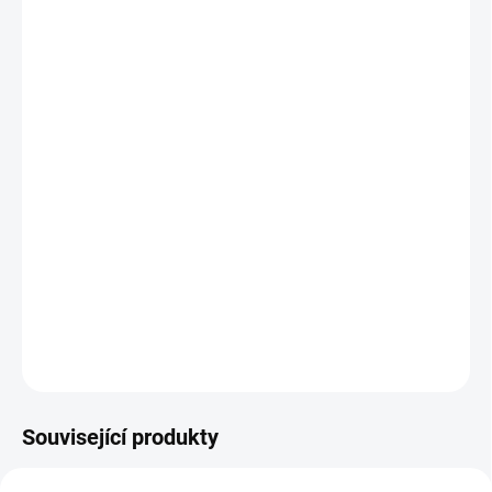
−
+
Přidat do košíku
Srdcem tvořená eco-friendly stavebnice, která myslí na
budoucnost i rozvoj vašich dětí.
Stavebnice pro děti od 4 let. Díly z pevné recyklovatelné
lepenky s certifikací FSC a šroubky/matičky z
recyklovaného plastu. Eco-friendly balení. Ideální pro
rozvoj jemné motoriky. ECO Roto je vyrobeno v ČR a
nezatěžuje tak planetu nadbytečnou dopravou.
DETAILNÍ INFORMACE
ZEPTAT SE
Související produkty
NOVINKA
NOVINKA