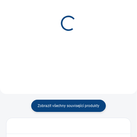
SKLADEM
SKLADEM
(23 KS)
(99 KS)
Skleněné kostky MIX
Kostka 16mm MIX *
11mm
10 Kč
75 Kč
−
+
−
+
Do košíku
Do košíku
Zobrazit všechny související produkty