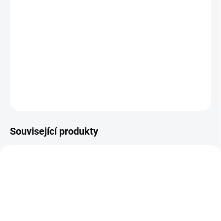
−
+
Přidat do košíku
Skleněné figurky, 20mm, sada 4ks
DETAILNÍ INFORMACE
ZEPTAT SE
Související produkty
NOVINKA
11149
5038