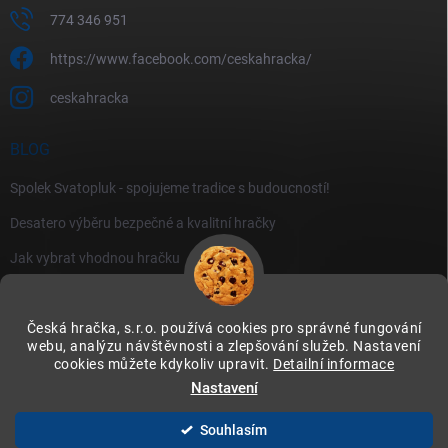
774 346 951
https://www.facebook.com/ceskahracka/
ceskahracka
BLOG
Spolek Svatopluk - spojujeme tradice s budoucností!
Desatero výběru bezpečné a kvalitní hračky
Jak vybrat vhodnou hračku
Česká hračka, s.r.o. používá cookies pro správné fungování
webu, analýzu návštěvnosti a zlepšování služeb. Nastavení
cookies můžete kdykoliv upravit.
Detailní informace
Instagram
Nastavení
Souhlasím
Copyright 2026
Česká hračka
. Všechna práva vyhrazena.
Upravit nastavení
cookies