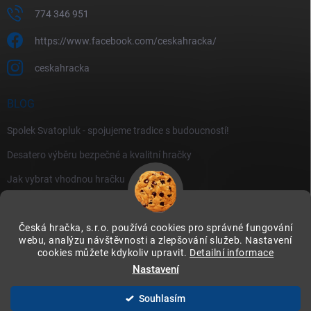
774 346 951
https://www.facebook.com/ceskahracka/
ceskahracka
BLOG
Spolek Svatopluk - spojujeme tradice s budoucností!
Desatero výběru bezpečné a kvalitní hračky
Jak vybrat vhodnou hračku
Česká hračka, s.r.o. používá cookies pro správné fungování
webu, analýzu návštěvnosti a zlepšování služeb. Nastavení
cookies můžete kdykoliv upravit.
Detailní informace
Instagram
Nastavení
Souhlasím
Copyright 2026
Česká hračka
. Všechna práva vyhrazena.
Upravit nastavení
cookies