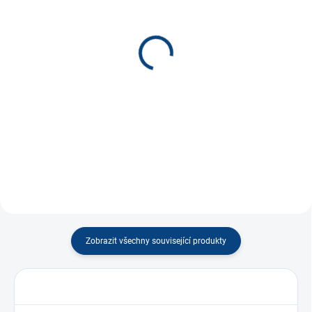
SKLADEM
SKLADEM
(99 KS)
(7 KS)
Kostka 16mm MIX *
Kostka 25mm MIX *
10 Kč
20 Kč
−
+
−
+
Do košíku
Do košíku
Zobrazit všechny související produkty