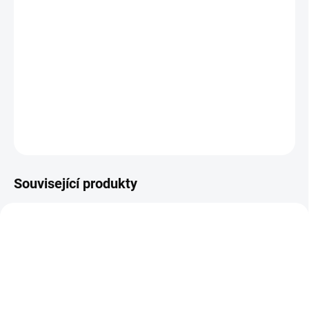
−
+
Přidat do košíku
Skleněné figurky, 20mm, sada 4ks
DETAILNÍ INFORMACE
ZEPTAT SE
Související produkty
NOVINKA
NOVINKA
5038
5039