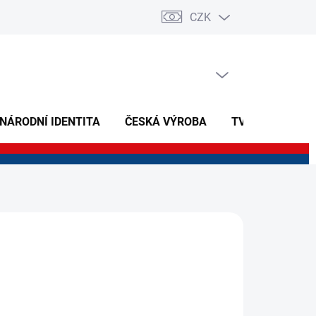
CZK
PRÁZDNÝ KOŠÍK
NÁKUPNÍ
KOŠÍK
 NÁRODNÍ IDENTITA
ČESKÁ VÝROBA
TVOŘIVÉ A NAU