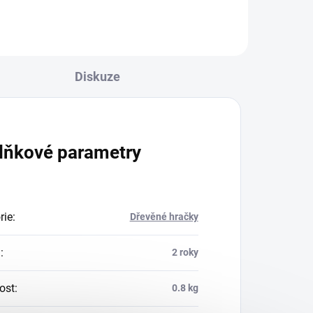
Diskuze
lňkové parametry
rie
:
Dřevěné hračky
a
:
2 roky
ost
:
0.8 kg