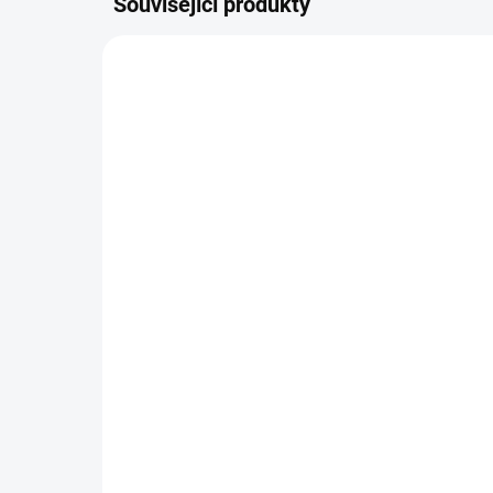
Související produkty
SMER0406
SKLADEM
(12 KS)
Delfín *
Ka
45 Kč
45
−
+
Do košíku