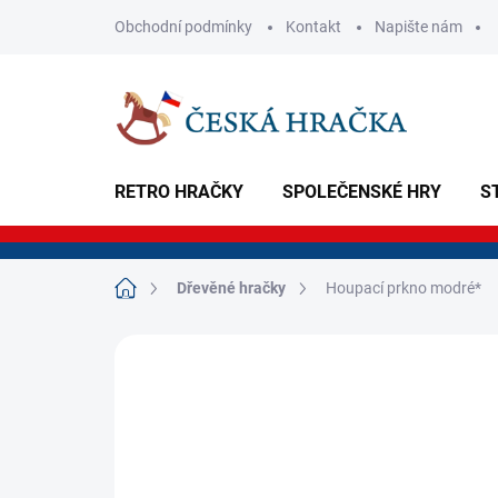
Přejít
Obchodní podmínky
Kontakt
Napište nám
na
obsah
RETRO HRAČKY
SPOLEČENSKÉ HRY
S
Domů
Dřevěné hračky
Houpací prkno modré*
Neohodnoceno
Podrobnosti hodnoce