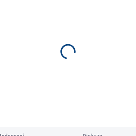
SKLADEM
SKL
(7 KS)
(2
stka 25mm MIX *
Krasohled solo*
 Kč
110 Kč
−
+
−
Do košíku
Do košíku
Hodnocení
Diskuze