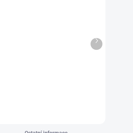
Další
ADEM
SKLADEM
3 KS)
(9 KS)
produkt
Krasohled velký solo*
180 Kč
+
−
+
Do košíku
Ostatní informace