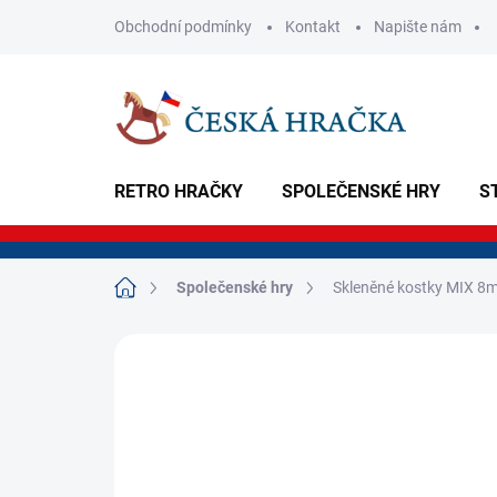
Přejít
Obchodní podmínky
Kontakt
Napište nám
na
obsah
RETRO HRAČKY
SPOLEČENSKÉ HRY
S
Domů
Společenské hry
Skleněné kostky MIX 8
Neohodnoceno
Podrobnosti hodnoce