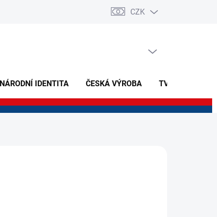
CZK
PRÁZDNÝ KOŠÍK
NÁKUPNÍ
KOŠÍK
 NÁRODNÍ IDENTITA
ČESKÁ VÝROBA
TVOŘIVÉ A NAU