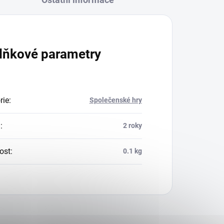
lňkové parametry
rie
:
Společenské hry
a
:
2 roky
ost
:
0.1 kg