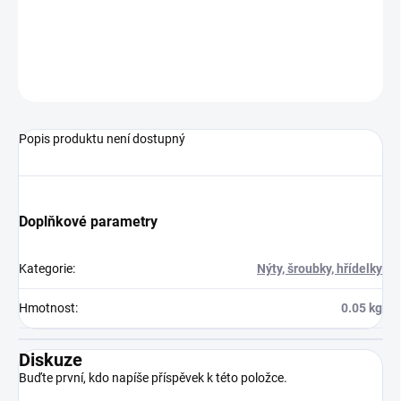
ví-li někdo k čemu je-pomozte jej určit
ZEPTAT SE
Popis produktu není dostupný
Doplňkové parametry
Kategorie
:
Nýty, šroubky, hřídelky
Hmotnost
:
0.05 kg
Diskuze
Buďte první, kdo napíše příspěvek k této položce.