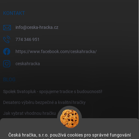
KONTAKT
info
@
ceska-hracka.cz
774 346 951
https://www.facebook.com/ceskahracka/
ceskahracka
BLOG
Spolek Svatopluk - spojujeme tradice s budoucností!
Desatero výběru bezpečné a kvalitní hračky
Jak vybrat vhodnou hračku
Česká hračka, s.r.o. používá cookies pro správné fungování