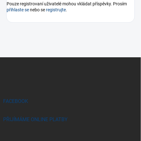
Pouze registrovaní uživatelé mohou vkládat příspěvky. Prosím
přihlaste se
nebo se
registrujte
.
Z
á
p
a
t
í
FACEBOOK
PŘIJÍMÁME ONLINE PLATBY