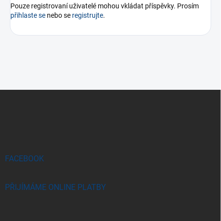
Pouze registrovaní uživatelé mohou vkládat příspěvky. Prosím
přihlaste se
nebo se
registrujte
.
Z
á
p
a
t
í
FACEBOOK
PŘIJÍMÁME ONLINE PLATBY