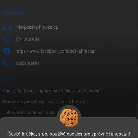
KONTAKT
info
@
ceska-hracka.cz
774 346 951
https://www.facebook.com/ceskahracka/
ceskahracka
BLOG
Spolek Svatopluk - spojujeme tradice s budoucností!
Desatero výběru bezpečné a kvalitní hračky
Jak vybrat vhodnou hračku
Česká hračka, s.r.o. používá cookies pro správné fungování