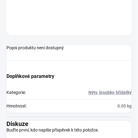
auta od Gama a Mehanotechnika
ZEPTAT SE
Popis produktu není dostupný
Doplňkové parametry
Kategorie
:
Nýty, šroubky, hřídelky
Hmotnost
:
0.05 kg
Diskuze
Buďte první, kdo napíše příspěvek k této položce.