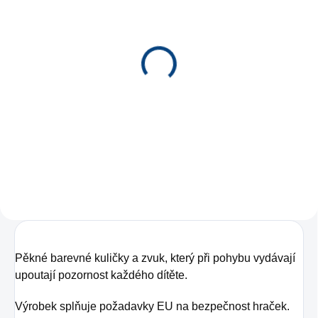
SKLADEM
(1 KS)
Kačenka s kroužky
140 Kč
−
+
Do košíku
Pěkné barevné kuličky a zvuk, který při pohybu vydávají
upoutají pozornost každého dítěte.
Výrobek splňuje požadavky EU na bezpečnost hraček.