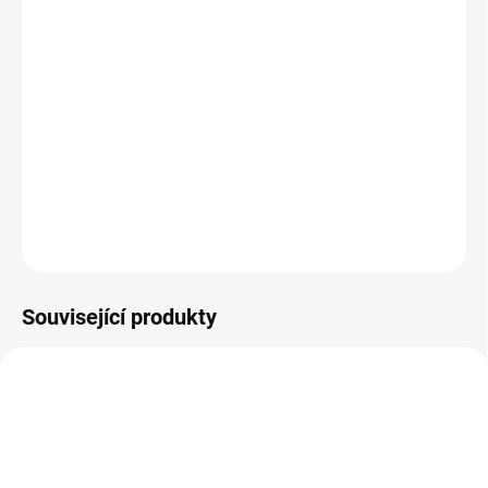
již od 6 - ti měsíců.
Rozvíjí smyslové vnímání.
DETAILNÍ INFORMACE
ZEPTAT SE
Související produkty
6792