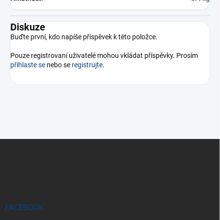
Diskuze
Buďte první, kdo napíše příspěvek k této položce.
Pouze registrovaní uživatelé mohou vkládat příspěvky. Prosím
přihlaste se
nebo se
registrujte
.
Z
á
p
a
t
í
FACEBOOK