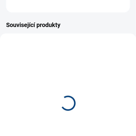
ZEPTAT SE
Související produkty
NOVINKA
9869
9870
SKLADEM
SKLADEM
(2 KS)
(3 KS)
Igráček TRIO Farma *
Igráček TRIO Princezna *
180 Kč
180 Kč
−
+
−
+
Do košíku
Do košíku