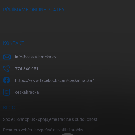
PŘIJÍMÁME ONLINE PLATBY
KONTAKT
info
@
ceska-hracka.cz
774 346 951
https://www.facebook.com/ceskahracka/
ceskahracka
BLOG
Spolek Svatopluk - spojujeme tradice s budoucností!
Desatero výběru bezpečné a kvalitní hračky