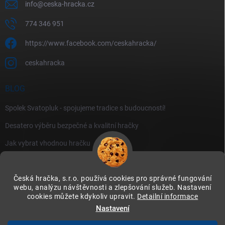
info
@
ceska-hracka.cz
774 346 951
https://www.facebook.com/ceskahracka/
ceskahracka
BLOG
Spolek Svatopluk - spojujeme tradice s budoucností!
Desatero výběru bezpečné a kvalitní hračky
Jak vybrat vhodnou hračku
Česká hračka, s.r.o. používá cookies pro správné fungování
webu, analýzu návštěvnosti a zlepšování služeb. Nastavení
cookies můžete kdykoliv upravit.
Detailní informace
Instagram
Nastavení