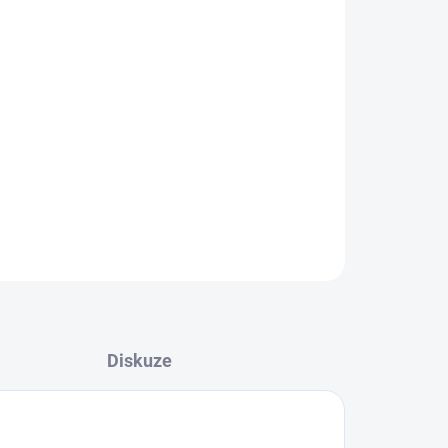
Přidat do košíku
oti odporu
ZEPTAT SE
Diskuze