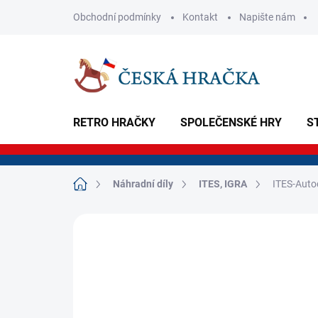
Přejít
Obchodní podmínky
Kontakt
Napište nám
na
obsah
RETRO HRAČKY
SPOLEČENSKÉ HRY
S
Domů
Náhradní díly
ITES, IGRA
ITES-Auto
Neohodnoceno
Podrobnosti hodnoce