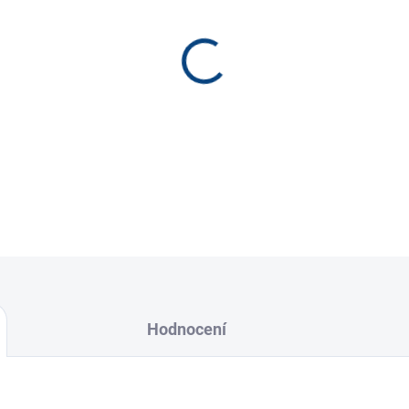
−
+
plochý kontakt v ovládání pr
Hodnocení