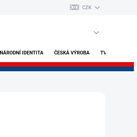
CZK
PRÁZDNÝ KOŠÍK
NÁKUPNÍ
KOŠÍK
 NÁRODNÍ IDENTITA
ČESKÁ VÝROBA
TVOŘIVÉ A NAU