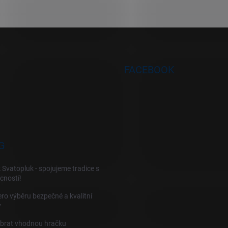
FACEBOOK
G
 Svatopluk - spojujeme tradice s
cností!
ro výběru bezpečné a kvalitní
y
ybrat vhodnou hračku