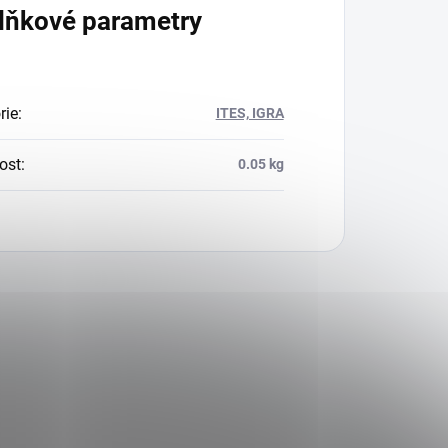
lňkové parametry
rie
:
ITES, IGRA
ost
:
0.05 kg