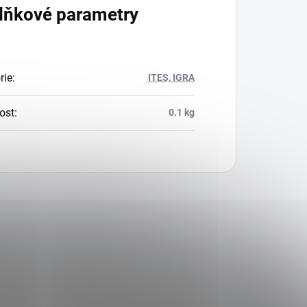
lňkové parametry
rie
:
ITES, IGRA
ost
:
0.1 kg