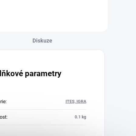
Diskuze
lňkové parametry
rie
:
ITES, IGRA
ost
:
0.1 kg