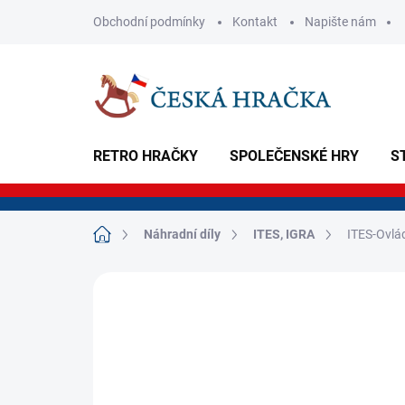
Přejít
Obchodní podmínky
Kontakt
Napište nám
na
obsah
RETRO HRAČKY
SPOLEČENSKÉ HRY
S
Domů
Náhradní díly
ITES, IGRA
ITES-Ovlá
Neohodnoceno
Podrobnosti hodnoce