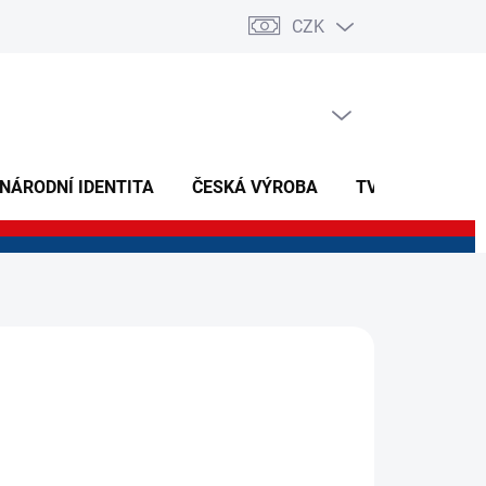
CZK
PRÁZDNÝ KOŠÍK
NÁKUPNÍ
KOŠÍK
 NÁRODNÍ IDENTITA
ČESKÁ VÝROBA
TVOŘIVÉ A NAU