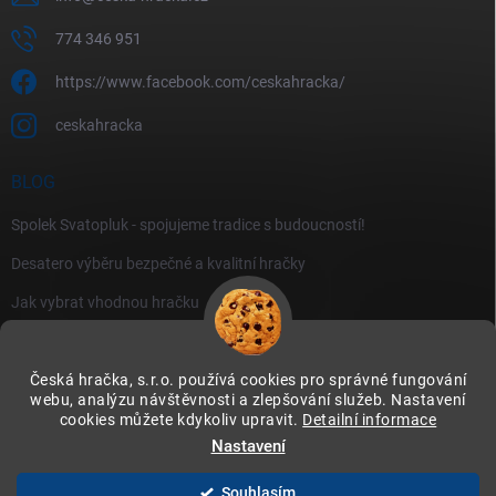
774 346 951
https://www.facebook.com/ceskahracka/
ceskahracka
BLOG
Spolek Svatopluk - spojujeme tradice s budoucností!
Desatero výběru bezpečné a kvalitní hračky
Jak vybrat vhodnou hračku
Česká hračka, s.r.o. používá cookies pro správné fungování
webu, analýzu návštěvnosti a zlepšování služeb. Nastavení
cookies můžete kdykoliv upravit.
Detailní informace
Instagram
Nastavení
Souhlasím
Copyright 2026
Česká hračka
. Všechna práva vyhrazena.
Upravit nastavení