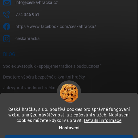
info
@
ceska-hracka.cz
774 346 951
https://www.facebook.com/ceskahracka/
ceskahracka
BLOG
Spolek Svatopluk - spojujeme tradice s budoucností!
Desatero výběru bezpečné a kvalitní hračky
Jak vybrat vhodnou hračku
Česká hračka, s.r.o. používá cookies pro správné fungování
webu, analýzu návštěvnosti a zlepšování služeb. Nastavení
cookies můžete kdykoliv upravit.
Detailní informace
Instagram
Nastavení