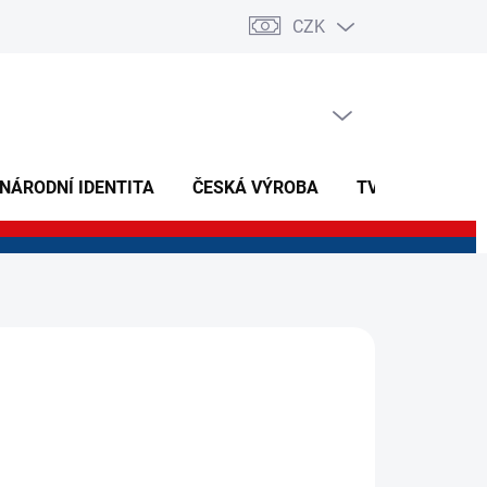
CZK
PRÁZDNÝ KOŠÍK
NÁKUPNÍ
KOŠÍK
 NÁRODNÍ IDENTITA
ČESKÁ VÝROBA
TVOŘIVÉ A NAU