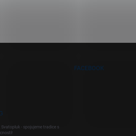
FACEBOOK
G
 Svatopluk - spojujeme tradice s
cností!