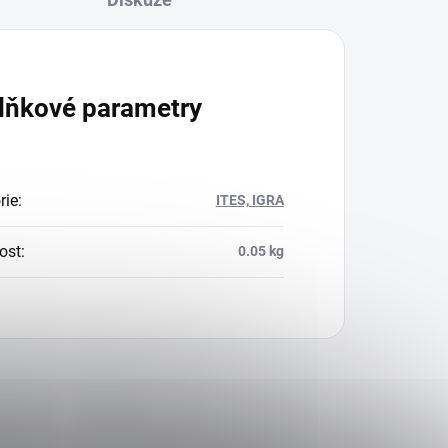
lňkové parametry
rie
:
ITES, IGRA
ost
:
0.05 kg