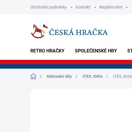
Přejít
Obchodní podmínky
Kontakt
Napište nám
na
obsah
RETRO HRAČKY
SPOLEČENSKÉ HRY
S
Domů
Náhradní díly
ITES, IGRA
ITES_držá
Neohodnoceno
Podrobnosti hodnoce