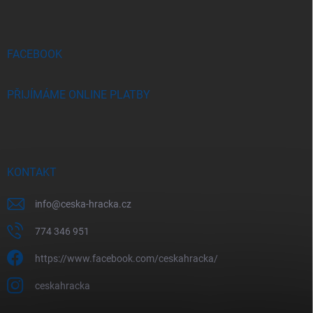
a
t
í
FACEBOOK
PŘIJÍMÁME ONLINE PLATBY
KONTAKT
info
@
ceska-hracka.cz
774 346 951
https://www.facebook.com/ceskahracka/
ceskahracka