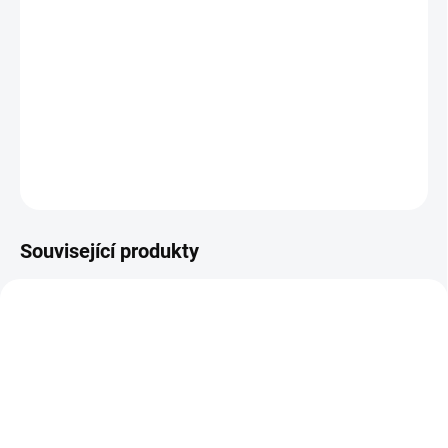
hračka k procvičení zručnosti a koordinace i
trpělivosti
vyrobeno z javoru nebo buku, ručně malováno -
různé barevné kombinace dle skladových zásob
doporučeno od 4 let
ZEPTAT SE
Související produkty
6340
9914