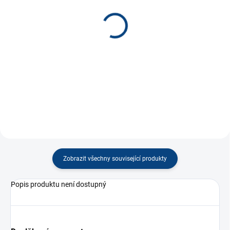
SKLADEM
SKLADEM
(1 KS)
(28 KS)
Kolotoč Auta
Kalíšek s kuličkou *
350 Kč
110 Kč
−
+
−
+
Do košíku
Do košíku
Zobrazit všechny související produkty
Popis produktu není dostupný