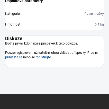
Doplňkové parametry
Kategorie
:
Retro hračky
Hmotnost
:
0.1 kg
Diskuze
Buďte první, kdo napíše příspěvek k této položce.
Pouze registrovaní uživatelé mohou vkládat příspěvky. Prosím
přihlaste se
nebo se
registrujte
.
Z
á
p