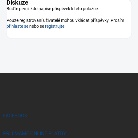
Diskuze
Buďte první, kdo napíše příspěvek k této položce.
Pouze registrovaní uživatelé mohou vkládat příspěvky. Prosím
přihlaste se
nebo se
registrujte
.
Z
á
p
a
t
í
FACEBOOK
PŘIJÍMÁME ONLINE PLATBY