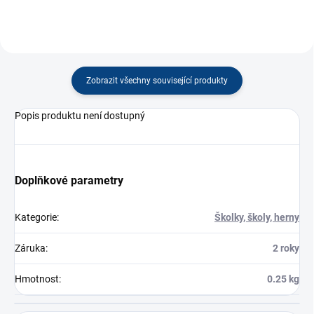
Zobrazit všechny související produkty
Popis produktu není dostupný
Doplňkové parametry
Kategorie
:
Školky, školy, herny
Záruka
:
2 roky
Hmotnost
:
0.25 kg