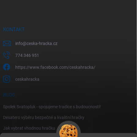
KONTAKT
info
@
ceska-hracka.cz
774 346 951
https://www.facebook.com/ceskahracka/
ceskahracka
BLOG
Spolek Svatopluk - spojujeme tradice s budoucností!
Desatero výběru bezpečné a kvalitní hračky
Jak vybrat vhodnou hračku