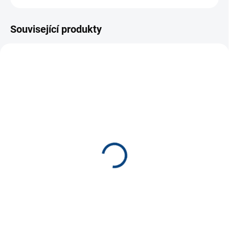
Související produkty
NOVINKA
SMER1301
SMER1318
SKLADEM
SKLADEM
(10 KS)
(12 KS)
Hra 15
Blechy hra *
80 Kč
140 Kč
−
+
−
+
Do košíku
Do košíku