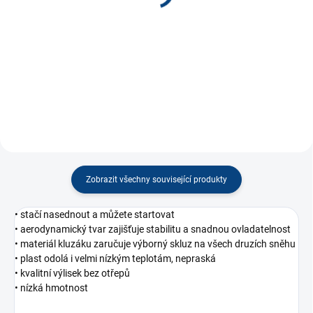
25 Kč
−
+
−
+
Do košíku
Do košíku
Zobrazit všechny související produkty
• stačí nasednout a můžete startovat
• aerodynamický tvar zajišťuje stabilitu a snadnou ovladatelnost
• materiál kluzáku zaručuje výborný skluz na všech druzích sněhu
• plast odolá i velmi nízkým teplotám, nepraská
• kvalitní výlisek bez otřepů
• nízká hmotnost