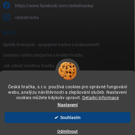
https://www.facebook.com/ceskahracka/
ceskahracka
BLOG
Spolek Svatopluk - spojujeme tradice s budoucností!
Desatero výběru bezpečné a kvalitní hračky
Jak vybrat vhodnou hračku
Česká hračka, s.r.o. používá cookies pro správné fungování
webu, analýzu návštěvnosti a zlepšování služeb. Nastavení
cookies můžete kdykoliv upravit.
Detailní informace
Instagram
Nastavení
Souhlasím
Copyright 2026
Česká hračka
. Všechna práva vyhrazena.
Upravit nastavení
cookies
Odmítnout
Vytvořil Shoptet