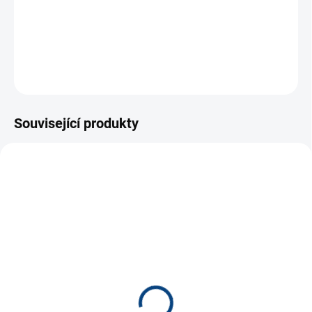
zajišťuje stabilitu a snadné řízení a použitý materiál
zaručuje na sněhu výborný skluz.
DETAILNÍ INFORMACE
ZEPTAT SE
Související produkty
SMER1359
SMER1407
SKLADEM
SKLADEM
(1 KS)
(20 KS)
Softtenis s míčkem *
Míček (nejen) na
softtenis - žlutý*
500 Kč