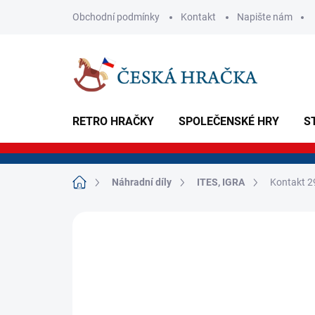
Přejít
Obchodní podmínky
Kontakt
Napište nám
na
obsah
RETRO HRAČKY
SPOLEČENSKÉ HRY
S
Domů
Náhradní díly
ITES, IGRA
Kontakt 
Neohodnoceno
Podrobnosti hodnoce