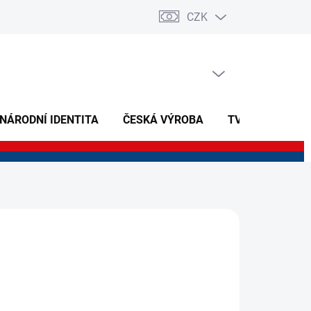
CZK
PRÁZDNÝ KOŠÍK
NÁKUPNÍ
KOŠÍK
 NÁRODNÍ IDENTITA
ČESKÁ VÝROBA
TVOŘIVÉ A NAU