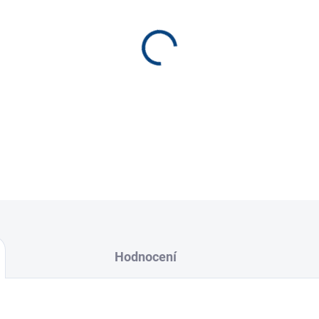
−
+
prozatím nevíme k čemu je
ví-li někdo k čemu je-pomozte
Hodnocení