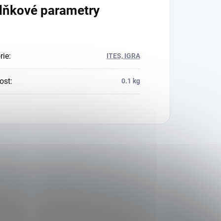
lňkové parametry
rie
:
ITES, IGRA
ost
:
0.1 kg