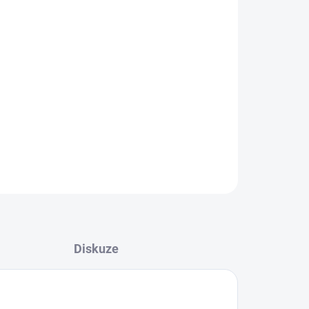
Přidat do košíku
 jej určit
ZEPTAT SE
Diskuze