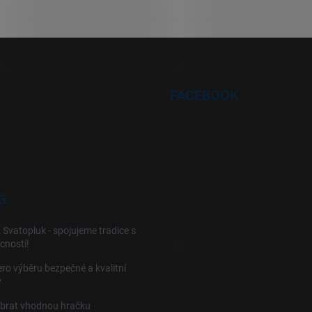
FACEBOOK
G
 Svatopluk - spojujeme tradice s
cností!
ro výběru bezpečné a kvalitní
y
ybrat vhodnou hračku