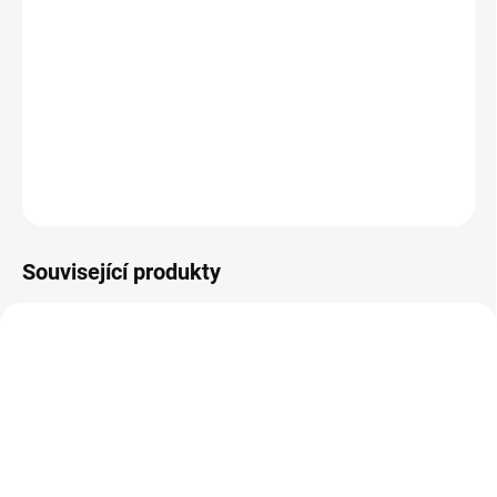
−
+
Přidat do košíku
Sada 9ti kusů barevných kostek pro nejmenší děti z plastu.
Čtyři různé
druhy plastových kostek pro děti, které rozvijí motoriku dětí. Hrací
plastové kostky
potěší všechny malé kluky i holčičky. Čtyři barvy, čtyři
tvary a spousta zábavy pro každý den.
DETAILNÍ INFORMACE
ZEPTAT SE
Související produkty
SMER715
SMER716
SKLADEM
SKLADEM