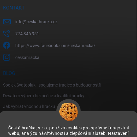
KONTAKT
info
@
ceska-hracka.cz
774 346 951
https://www.facebook.com/ceskahracka/
ceskahracka
BLOG
Spolek Svatopluk - spojujeme tradice s budoucností!
Desatero výběru bezpečné a kvalitní hračky
Jak vybrat vhodnou hračku
Česká hračka, s.r.o. používá cookies pro správné fungování
webu, analýzu návštěvnosti a zlepšování služeb. Nastavení