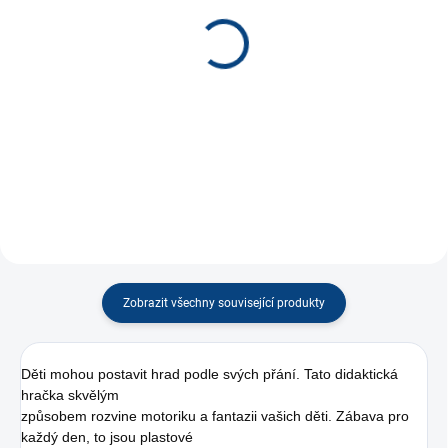
(4 KS)
(2 KS)
Pyramida hranatá *
Skříňka s nářadím *
170 Kč
160 Kč
−
+
−
+
Do košíku
Do košíku
Zobrazit všechny související produkty
Děti mohou postavit hrad podle svých přání. Tato didaktická
hračka skvělým
způsobem rozvine motoriku a fantazii vašich děti. Zábava pro
každý den, to jsou plastové