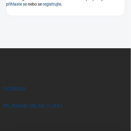
přihlaste se
nebo se
registrujte
.
Z
á
p
a
t
í
FACEBOOK
PŘIJÍMÁME ONLINE PLATBY