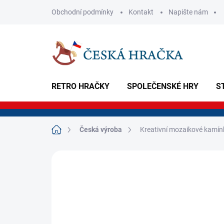
Přejít
Obchodní podmínky
Kontakt
Napište nám
na
obsah
RETRO HRAČKY
SPOLEČENSKÉ HRY
S
Domů
Česká výroba
Kreativní mozaikové kamínk
Neohodnoceno
Podrobnosti hodnoce