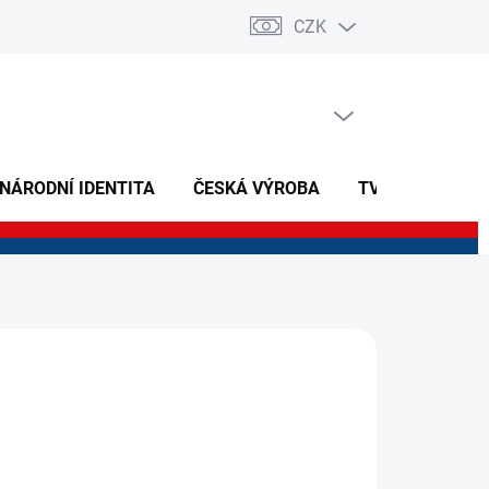
CZK
PRÁZDNÝ KOŠÍK
NÁKUPNÍ
KOŠÍK
 NÁRODNÍ IDENTITA
ČESKÁ VÝROBA
TVOŘIVÉ A NAU