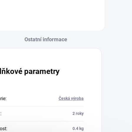
Ostatní informace
lňkové parametry
rie
:
Česká výroba
a
:
2 roky
ost
:
0.4 kg