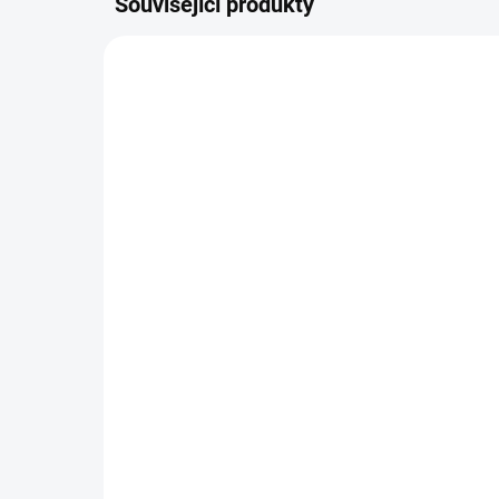
Související produkty
11096
SKLADEM
(1 KS)
Kreativní sada - zaječice
Nam
Klára
(pu
180 Kč
50
−
+
Do košíku