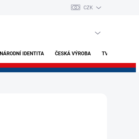
CZK
PRÁZDNÝ KOŠÍK
NÁKUPNÍ
KOŠÍK
 NÁRODNÍ IDENTITA
ČESKÁ VÝROBA
TVOŘIVÉ A NAU