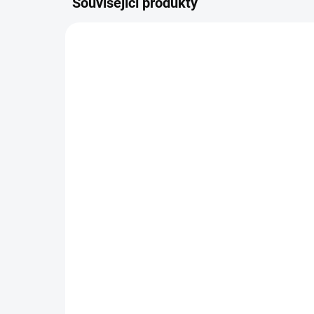
Související produkty
11096
SKLADEM
(1 KS)
Kreativní sada - zaječice
Nam
Klára
(pu
180 Kč
50
−
+
Do košíku