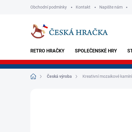
Přejít
Obchodní podmínky
Kontakt
Napište nám
na
obsah
RETRO HRAČKY
SPOLEČENSKÉ HRY
S
Domů
Česká výroba
Kreativní mozaikové kamínk
Neohodnoceno
Podrobnosti hodnoce