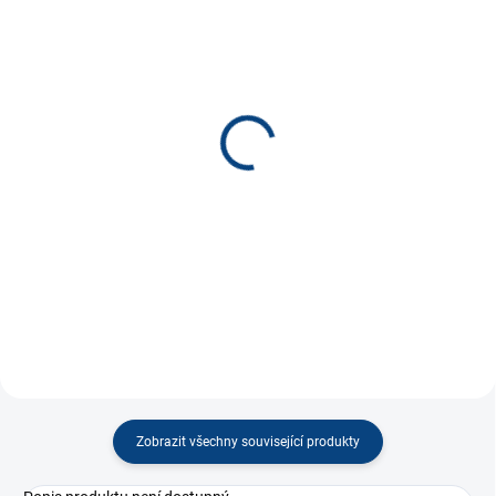
SKLADEM
SKLADEM
(1 KS)
(1 KS)
Kreativní sada - zaječice
Kreativní sada - Bugatka
Klára
Maxík
180 Kč
180 Kč
−
+
−
+
Do košíku
Do košíku
Zobrazit všechny související produkty