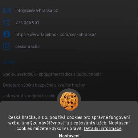
info
@
ceska-hracka.cz
774 346 951
https://www.facebook.com/ceskahracka/
ceskahracka
BLOG
Spolek Svatopluk - spojujeme tradice s budoucností!
Desatero výběru bezpečné a kvalitní hračky
Jak vybrat vhodnou hračku
Česká hračka, s.r.o. používá cookies pro správné fungování
webu, analýzu návštěvnosti a zlepšování služeb. Nastavení
cookies můžete kdykoliv upravit.
Detailní informace
Instagram
Nastavení