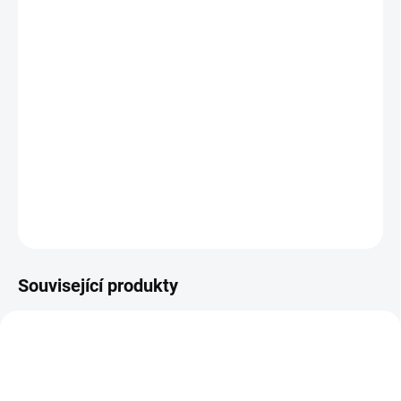
a směs skleněných kamínků.
Rozměr výrobku: průměr 180 mm; v
ybarvování :
pastelky, progressa, akrylové barvy apd.
Lepení skleněných kamínků lepidlem Herkules dle vaší
fantazie.
ZEPTAT SE
Související produkty
11096
11097