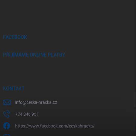
á
p
a
t
í
FACEBOOK
PŘIJÍMÁME ONLINE PLATBY
KONTAKT
info
@
ceska-hracka.cz
774 346 951
https://www.facebook.com/ceskahracka/