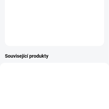
(vyrobena z recyklovaného papíru), 30x21x10
cm
povrch je upraven potištěným papírem
ošetření provádějte pouze čistým hadříkem
ZEPTAT SE
Související produkty
6745
6746
SKLADEM
SKLADEM
(8 KS)
(1 KS)