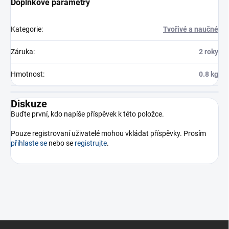
Doplňkové parametry
Kategorie
:
Tvořivé a naučné
Záruka
:
2 roky
Hmotnost
:
0.8 kg
Diskuze
Buďte první, kdo napíše příspěvek k této položce.
Pouze registrovaní uživatelé mohou vkládat příspěvky. Prosím
přihlaste se
nebo se
registrujte
.
Z