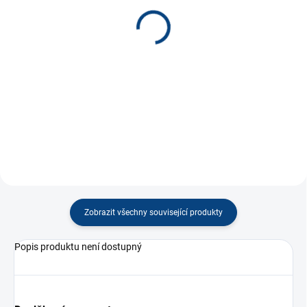
Kufřík Záchranář 25cm *
Kufřík žlutý 25cm *
250 Kč
250 Kč
−
+
−
+
Do košíku
Do košíku
Zobrazit všechny související produkty
Popis produktu není dostupný