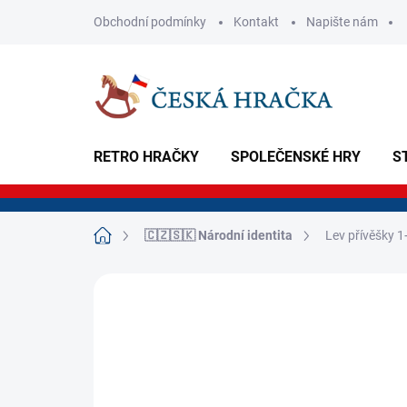
Přejít
Obchodní podmínky
Kontakt
Napište nám
na
obsah
RETRO HRAČKY
SPOLEČENSKÉ HRY
S
Domů
🇨🇿🇸🇰 Národní identita
Lev přívěšky 
Neohodnoceno
Podrobnosti hodnoce