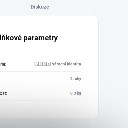
Diskuze
lňkové parametry
rie
:
🇨🇿🇸🇰 Národní identita
a
:
2 roky
ost
:
0.3 kg