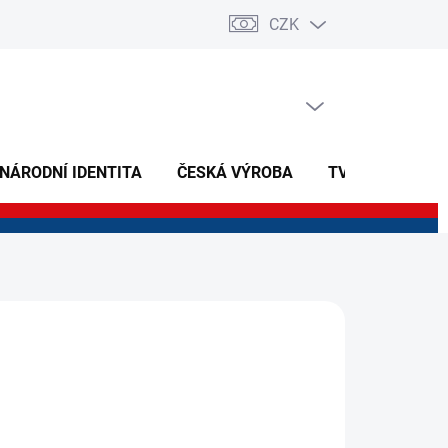
CZK
PRÁZDNÝ KOŠÍK
NÁKUPNÍ
KOŠÍK
 NÁRODNÍ IDENTITA
ČESKÁ VÝROBA
TVOŘIVÉ A NAU