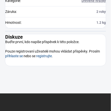
Kategorie
:
Dřevěné hračky
Záruka
:
2 roky
Hmotnost
:
1.2 kg
Diskuze
Buďte první, kdo napíše příspěvek k této položce.
Pouze registrovaní uživatelé mohou vkládat příspěvky. Prosím
přihlaste se
nebo se
registrujte
.
Z
á
p