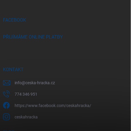
a
t
í
FACEBOOK
PŘIJÍMÁME ONLINE PLATBY
KONTAKT
info
@
ceska-hracka.cz
774 346 951
https://www.facebook.com/ceskahracka/
ceskahracka