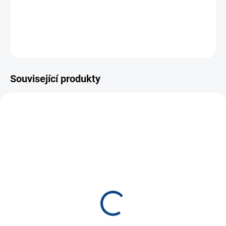
střední a velké.
DETAILNÍ INFORMACE
ZEPTAT SE
Související produkty
SMER715
SMER716
SKLADEM
SKLADEM
(4 KS)
(2 KS)
Pyramida hranatá *
Skříňka s nářadím *
170 Kč
160 Kč