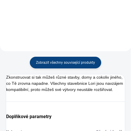
−
+
−
+
Do košíku
Do košíku
Zobrazit všechny související produkty
Zkonstruovat si tak můžeš různé stavby, domy a cokoliv jiného,
co Tě zrovna napadne. Všechny stavebnice Lori jsou navzájem
kompatibilní, proto můžeš své výtvory neustále rozšiřovat.
Doplňkové parametry