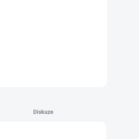
Přidat do košíku
 silný karton pro delší trvanlivost
ZEPTAT SE
Diskuze