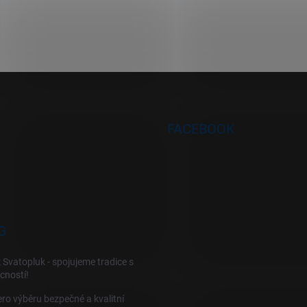
FACEBOOK
G
 Svatopluk - spojujeme tradice s
cností!
ro výběru bezpečné a kvalitní