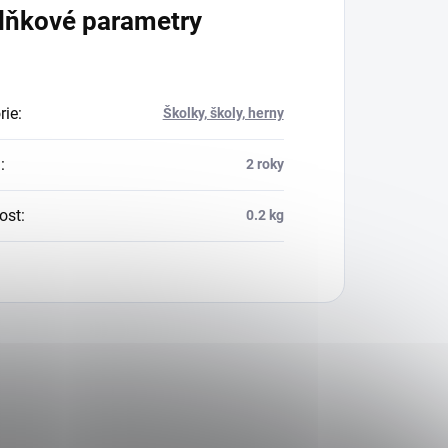
lňkové parametry
rie
:
Školky, školy, herny
a
:
2 roky
ost
:
0.2 kg