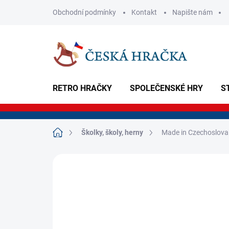
Přejít
Obchodní podmínky
Kontakt
Napište nám
na
obsah
RETRO HRAČKY
SPOLEČENSKÉ HRY
S
Domů
Školky, školy, herny
Made in Czechoslovak
Neohodnoceno
Podrobnosti hodnoce