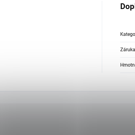
Dop
Katego
Záruk
Hmotn