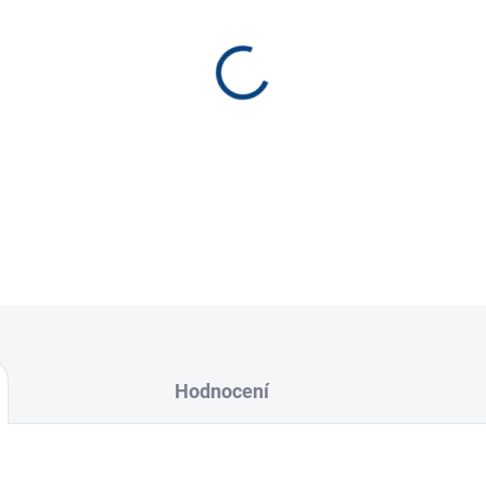
−
+
pexesa v krabičkách, kvalitní,
Hodnocení