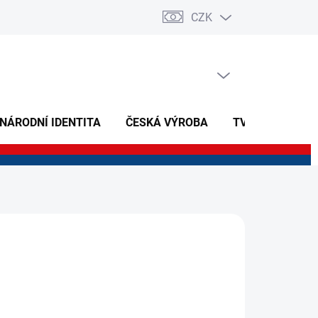
CZK
PRÁZDNÝ KOŠÍK
NÁKUPNÍ
KOŠÍK
 NÁRODNÍ IDENTITA
ČESKÁ VÝROBA
TVOŘIVÉ A NAU