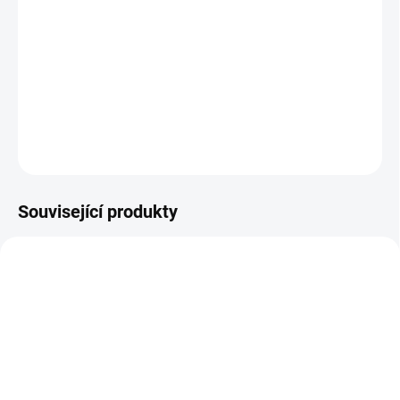
Policejní stanice, vrtulník, zásahové vozidlo – vše je k
dispozici pro rychlý zásah malého policisty. Kreativní
stavebnice pro děti od jednoho roku, vyrobená ze
speciálně upravené, velmi odolné lehčené pěny.
ZEPTAT SE
Související produkty
NOVINKA
F4120
F4123
SKLADEM
SKLADEM