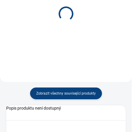
(1 KS)
(3 KS)
Millaminis Vlakové
Millaminis Malá
nádraží *
železnice *
270 Kč
100 Kč
−
+
−
+
Do košíku
Do košíku
Zobrazit všechny související produkty
Popis produktu není dostupný