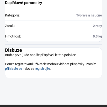
Doplňkové parametry
Kategorie
:
Tvořivé a naučné
Záruka
:
2 roky
Hmotnost
:
0.3 kg
Diskuze
Buďte první, kdo napíše příspěvek k této položce.
Pouze registrovaní uživatelé mohou vkládat příspěvky. Prosím
přihlaste se
nebo se
registrujte
.
Z