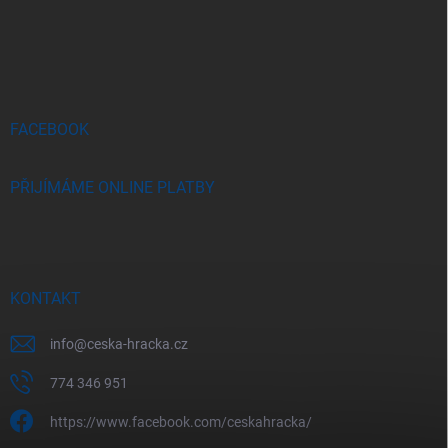
á
p
a
t
í
FACEBOOK
PŘIJÍMÁME ONLINE PLATBY
KONTAKT
info
@
ceska-hracka.cz
774 346 951
https://www.facebook.com/ceskahracka/