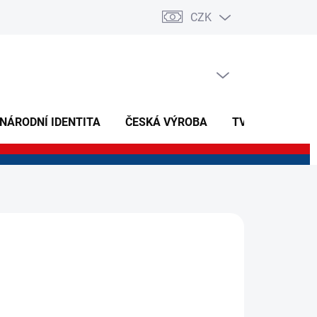
CZK
PRÁZDNÝ KOŠÍK
NÁKUPNÍ
KOŠÍK
 NÁRODNÍ IDENTITA
ČESKÁ VÝROBA
TVOŘIVÉ A NAU