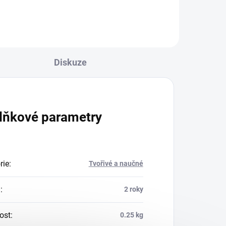
Diskuze
lňkové parametry
rie
:
Tvořivé a naučné
a
:
2 roky
ost
:
0.25 kg