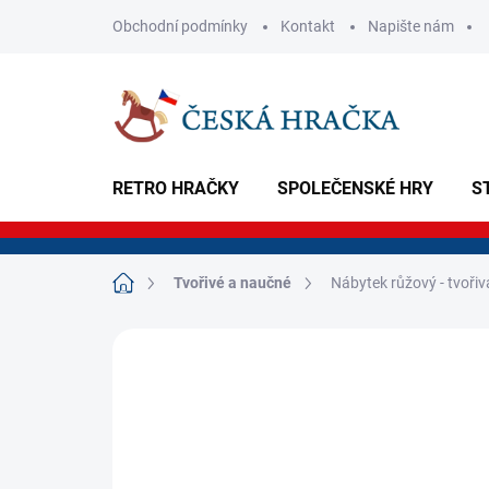
Přejít
Obchodní podmínky
Kontakt
Napište nám
na
obsah
RETRO HRAČKY
SPOLEČENSKÉ HRY
S
Domů
Tvořivé a naučné
Nábytek růžový - tvoři
Neohodnoceno
Podrobnosti hodnoce