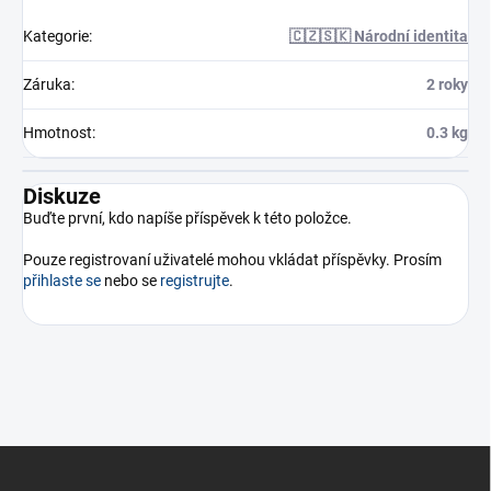
Kategorie
:
🇨🇿🇸🇰 Národní identita
Záruka
:
2 roky
Hmotnost
:
0.3 kg
Diskuze
Buďte první, kdo napíše příspěvek k této položce.
Pouze registrovaní uživatelé mohou vkládat příspěvky. Prosím
přihlaste se
nebo se
registrujte
.
Z
á