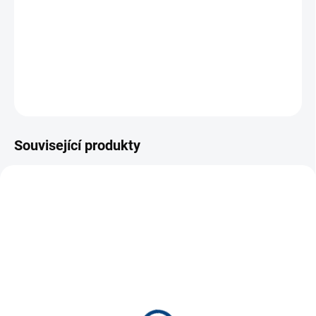
−
+
Přidat do košíku
Odznak do klopy - znak ČR se lvem (rozměry cca 20x17mm), jistící
puzeta
ZEPTAT SE
Související produkty
NOVINKA
9961
9935
SKLADEM
SKLADEM
(35 KS)
(80 KS)
Odznak ČR vlajka rovná *
Odznak ČR vlajka vlající *