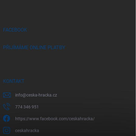
p
a
t
í
FACEBOOK
PŘIJÍMÁME ONLINE PLATBY
KONTAKT
info
@
ceska-hracka.cz
774 346 951
https://www.facebook.com/ceskahracka/
ceskahracka