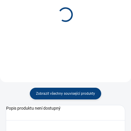
(35 KS)
(80 KS)
Odznak ČR vlajka rovná *
Odznak ČR vlajka vlající *
80 Kč
80 Kč
−
+
−
+
Do košíku
Do košíku
Zobrazit všechny související produkty
Popis produktu není dostupný