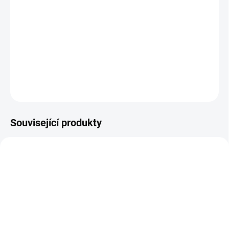
−
+
Přidat do košíku
Odznak do klopy - odlitek Orlice, poniklovaný (rozměry
cca 25x20mm), jistící puzeta
ZEPTAT SE
Související produkty
NOVINKA
9961
9935
SKLADEM
SKLADEM