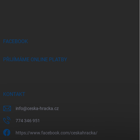
Z
á
p
a
t
í
FACEBOOK
PŘIJÍMÁME ONLINE PLATBY
KONTAKT
info
@
ceska-hracka.cz
774 346 951
https://www.facebook.com/ceskahracka/