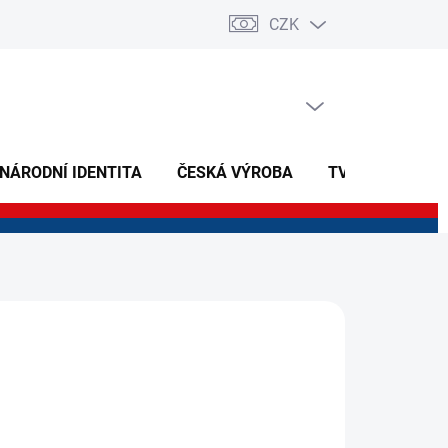
CZK
PRÁZDNÝ KOŠÍK
NÁKUPNÍ
KOŠÍK
 NÁRODNÍ IDENTITA
ČESKÁ VÝROBA
TVOŘIVÉ A NAU