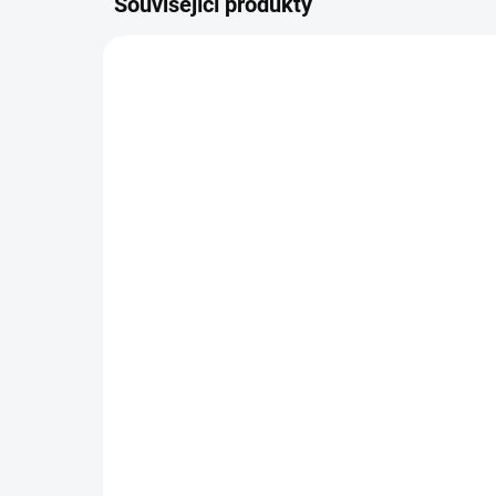
Související produkty
NOVIN
9961
SKLADEM
(35 KS)
Odznak ČR vlajka rovná *
Odz
80 Kč
80
−
+
Do košíku