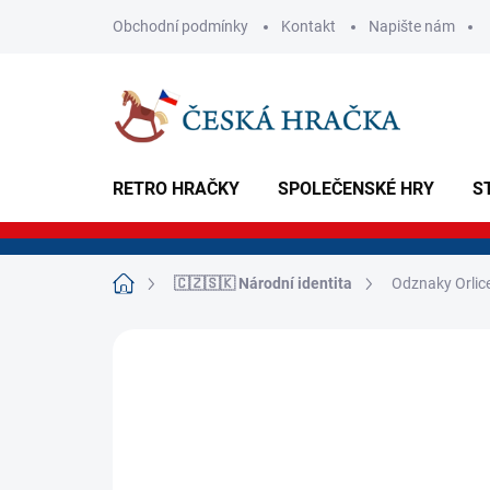
Přejít
Obchodní podmínky
Kontakt
Napište nám
na
obsah
RETRO HRAČKY
SPOLEČENSKÉ HRY
S
Domů
🇨🇿🇸🇰 Národní identita
Odznaky Orlic
Neohodnoceno
Podrobnosti hodnoce