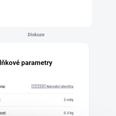
Diskuze
lňkové parametry
rie
:
🇨🇿🇸🇰 Národní identita
a
:
2 roky
ost
:
0.3 kg