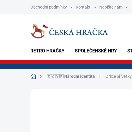
Přejít
Obchodní podmínky
Kontakt
Napište nám
na
obsah
RETRO HRAČKY
SPOLEČENSKÉ HRY
S
Domů
🇨🇿🇸🇰 Národní identita
Orlice přívěš
Neohodnoceno
Podrobnosti hodnoce