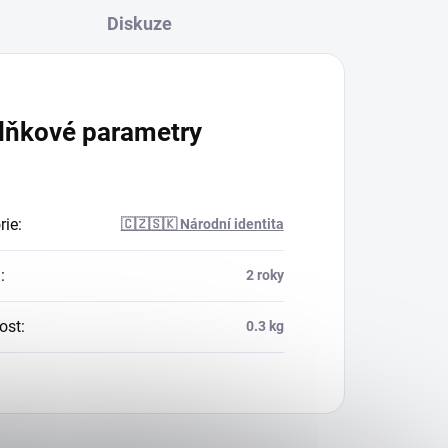
Diskuze
lňkové parametry
rie
:
🇨🇿🇸🇰 Národní identita
a
:
2 roky
ost
:
0.3 kg