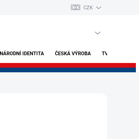
CZK
PRÁZDNÝ KOŠÍK
NÁKUPNÍ
KOŠÍK
 NÁRODNÍ IDENTITA
ČESKÁ VÝROBA
TVOŘIVÉ A NAU