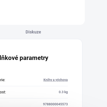
Diskuze
lňkové parametry
rie
:
Knihy a výchova
ost
:
0.3 kg
9788000045573