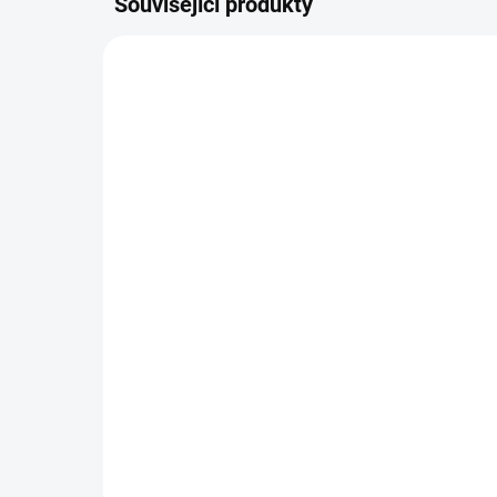
Související produkty
NOVIN
6498
SKLADEM
(5 KS)
Naše zvířátka
Dě
(H.Zmatlíková)
(l
100 Kč
90
−
+
Do košíku