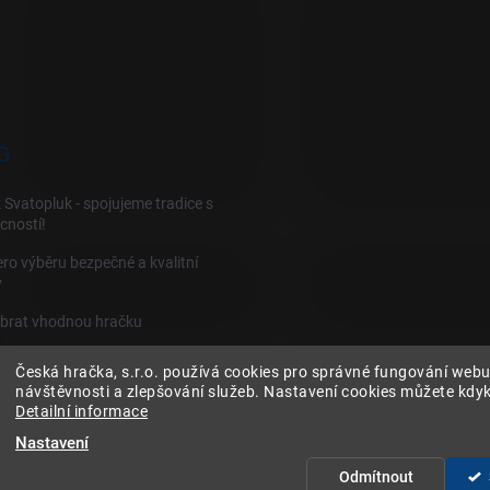
G
 Svatopluk - spojujeme tradice s
cností!
ro výběru bezpečné a kvalitní
y
ybrat vhodnou hračku
Česká hračka, s.r.o. používá cookies pro správné fungování webu
návštěvnosti a zlepšování služeb. Nastavení cookies můžete kdyko
Detailní informace
Nastavení
Odmítnout
na.
Upravit nastavení cookies