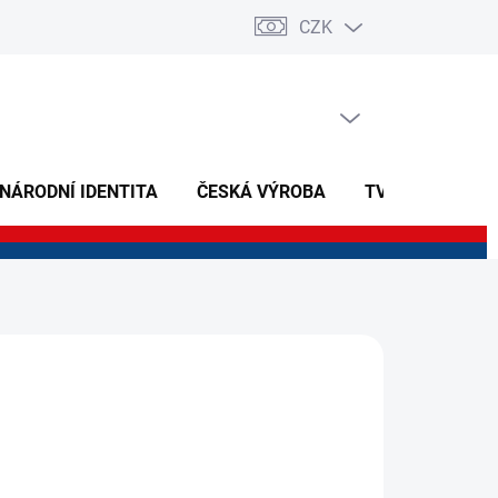
CZK
PRÁZDNÝ KOŠÍK
NÁKUPNÍ
KOŠÍK
 NÁRODNÍ IDENTITA
ČESKÁ VÝROBA
TVOŘIVÉ A NAU