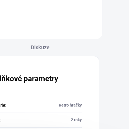
Diskuze
lňkové parametry
rie
:
Retro hračky
a
:
2 roky