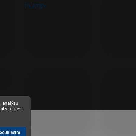
PLATBY
, analýzu
liv upravit.
Souhlasím
Vytvořil Shoptet