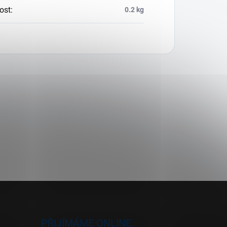
ost
:
0.2 kg
PŘIJÍMÁME ONLINE