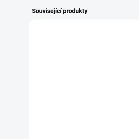
Související produkty
4483
SKLADEM
(4 KS)
Igráček Policista s
Igr
doplňky
do
95 Kč
95
−
+