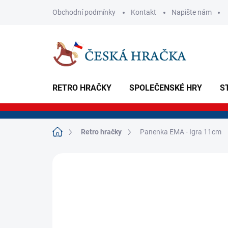
Přejít
Obchodní podmínky
Kontakt
Napište nám
na
obsah
RETRO HRAČKY
SPOLEČENSKÉ HRY
S
Domů
Retro hračky
Panenka EMA - Igra 11cm
Neohodnoceno
Podrobnosti hodnoce
NOVINKA