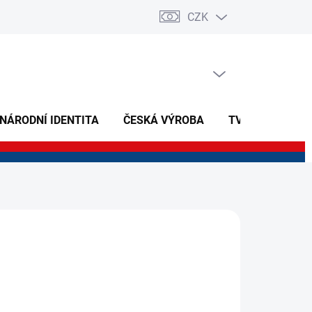
CZK
PRÁZDNÝ KOŠÍK
NÁKUPNÍ
KOŠÍK
 NÁRODNÍ IDENTITA
ČESKÁ VÝROBA
TVOŘIVÉ A NAU