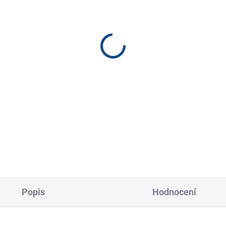
SKLADEM
SKL
(8 KS)
(
ské tričko bílé
Pánské tričko bílé
300 Kč
300 Kč
od
Detail
Detai
Popis
Hodnocení