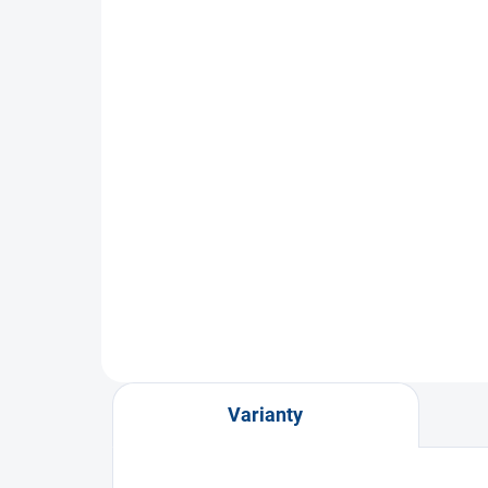
SKLADEM
(4 KS)
Dámské tričko modré
Dám
300 Kč
od
od
Detail
Varianty