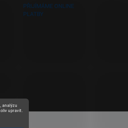
PŘIJÍMÁME ONLINE
PLATBY
, analýzu
liv upravit.