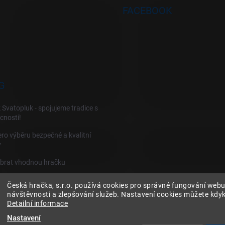
FACEBOOK
G
 Svatopluk - spojujeme tradice s
cností!
ro výběru bezpečné a kvalitní
y
ybrat vhodnou hračku
Česká hračka, s.r.o. používá cookies pro správné fungování webu
návštěvnosti a zlepšování služeb. Nastavení cookies můžete kdyko
Detailní informace
Nastavení