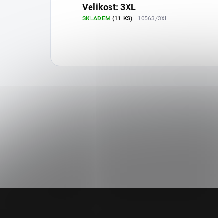
Velikost: 3XL
SKLADEM
(11 KS)
| 10563/3XL
Z
á
p