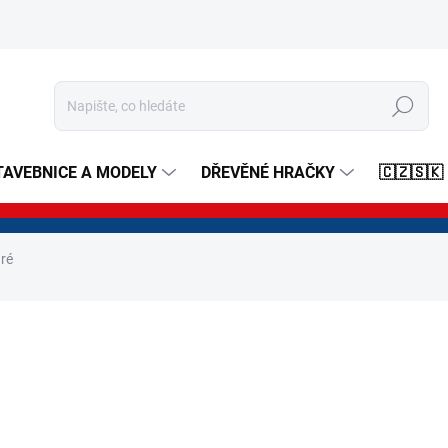
Hledat
TAVEBNICE A MODELY
DŘEVĚNÉ HRAČKY
🇨🇿🇸🇰
ré
ní
ZNAČKA:
SVATOPLUK
od
300 Kč
Měrná
Zvolte variantu
cena: