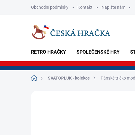
Přejít
Obchodní podmínky
Kontakt
Napište nám
na
obsah
RETRO HRAČKY
SPOLEČENSKÉ HRY
S
Domů
SVATOPLUK - kolekce
Pánské tričko mod
Neohodnoceno
Podrobnosti hodnoce