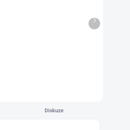
ADEM
SKLADEM
8 KS)
(100 KS)
Další
Svatopluk - kuličkové
produkt
pero úzké
55 Kč
l
−
+
Do košíku
Diskuze