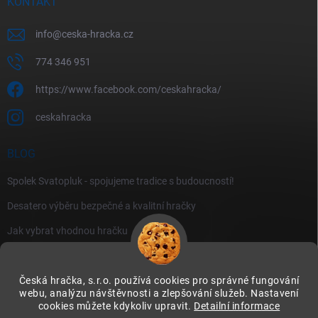
KONTAKT
info
@
ceska-hracka.cz
774 346 951
https://www.facebook.com/ceskahracka/
ceskahracka
BLOG
Spolek Svatopluk - spojujeme tradice s budoucností!
Desatero výběru bezpečné a kvalitní hračky
Jak vybrat vhodnou hračku
Česká hračka, s.r.o. používá cookies pro správné fungování
webu, analýzu návštěvnosti a zlepšování služeb. Nastavení
cookies můžete kdykoliv upravit.
Detailní informace
Instagram